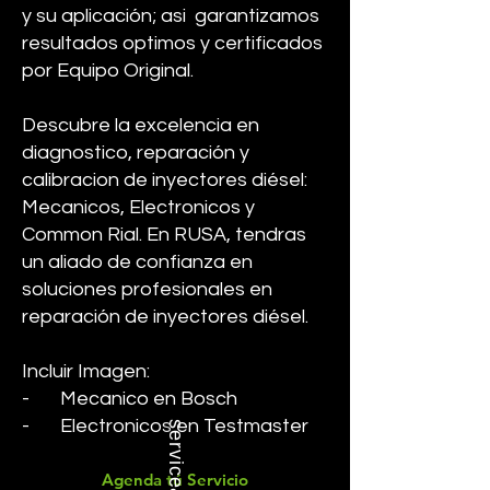
y su aplicación; asi garantizamos
resultados optimos y certificados
por Equipo Original.
Descubre la excelencia en
diagnostico, reparación y
calibracion de inyectores diésel:
Mecanicos, Electronicos y
Common Rial. En RUSA, tendras
un aliado de confianza en
soluciones profesionales en
reparación de inyectores diésel.
Incluir Imagen:
- Mecanico en Bosch
- Electronicos en Testmaster
service
- CRI en IFT
Agenda tú Servicio